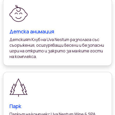
Детска анимация
Детският Клуб на Uva Nestum разполага със
съоръжения, осигуряващи весели и безопасни
игри на открито и закрито за малките гости
на комплекса.
Парк
Паркът на комплекс Uva Nestum Wine & SPA