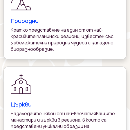
Природни
Кратко представяне на един от от най-
красивите планински региони, известен със
забележителни природни чудеса и запазено
биоразнообразиe.
Църкви
Разгледайте някои от най-впечатляващите
манастири и църкви в региона, в които са
представени уникални образци на