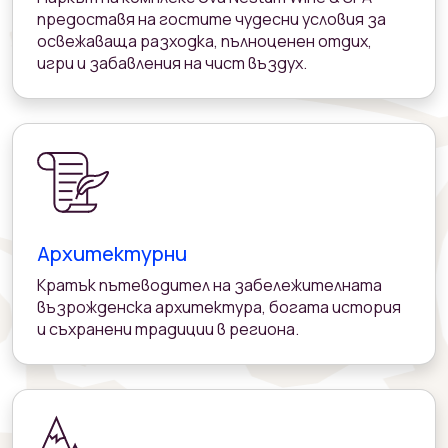
предоставя на гостите чудесни условия за
освежаваща разходка, пълноценен отдих,
игри и забавления на чист въздух.
Архитектурни
Кратък пътеводител на забележителната
възрожденска архитектура, богата история
и съхранени традиции в региона.