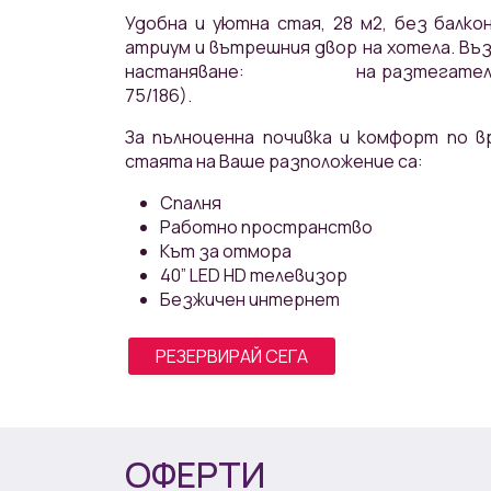
Удобна и уютна стая, 28 м2, без балкон
атриум и вътрешния двор на хотела. Въ
настаняване: на разтегателен ф
75/186).
За пълноценна почивка и комфорт по в
стаята на Ваше разположение са:
Спалня
Работно пространство
Кът за отмора
40” LED HD телевизор
Безжичен интернет
РЕЗЕРВИРАЙ СЕГА
ОФЕРТИ