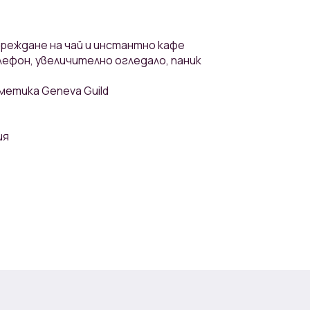
ареждане на чай и инстантно кафе
лефон, увеличително огледало, паник
метика Geneva Guild
ия