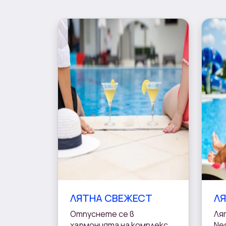
ЛЯТНА СВЕЖЕСТ
Л
Отпуснете се в
Лят
хармонията на комплекс
Ne