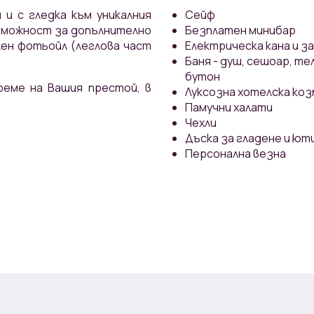
 и с гледка към уникалния
Сейф
зможност за допълнително
Безплатен минибар
отьойл (леглова част
Електрическа кана и з
Баня - душ, сешоар, те
бутон
реме на Вашия престой, в
Луксозна хотелска коз
Памучни халати
Чехли
Дъска за гладене и ют
Персонална везна