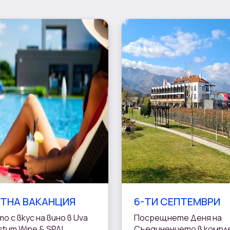
ЯТНА ВАКАНЦИЯ
6-ТИ СЕПТЕМВРИ
о с вкус на вино в Uva
Посрещнете Деня на
stum Wine & SPA!
Съединението в компл